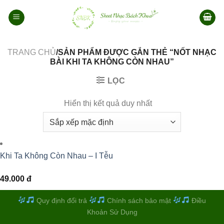
Bỏ
qua
nội
dung
TRANG CHỦ
/SẢN PHẨM ĐƯỢC GẮN THẺ “NỐT NHẠC
BÀI KHI TA KHÔNG CÒN NHAU”
LỌC
Hiển thị kết quả duy nhất
Khi Ta Không Còn Nhau – I Tễu
49.000
đ
Quy định đổi trả
Chính sách bảo mật
Điều
Khoản Sử Dụng