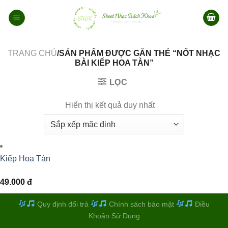
Bỏ
qua
nội
dung
TRANG CHỦ
/SẢN PHẨM ĐƯỢC GẮN THẺ “NỐT NHẠC
BÀI KIẾP HOA TÀN”
LỌC
Hiển thị kết quả duy nhất
Kiếp Hoa Tàn
49.000
đ
Quy định đổi trả
Chính sách bảo mật
Điều
Khoản Sử Dụng