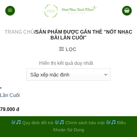
Bỏ
qua
nội
dung
TRANG CHỦ
/SẢN PHẨM ĐƯỢC GẮN THẺ “NỐT NHẠC
BÀI LẦN CUỐI”
LỌC
Hiển thị kết quả duy nhất
Lần Cuối
79.000
đ
Quy định đổi trả
Chính sách bảo mật
Điều
Khoản Sử Dụng