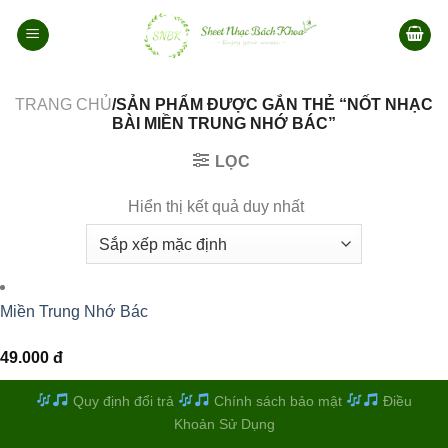
Bỏ
qua
nội
dung
TRANG CHỦ
/SẢN PHẨM ĐƯỢC GẮN THẺ “NỐT NHẠC
BÀI MIỀN TRUNG NHỚ BÁC”
LỌC
Hiển thị kết quả duy nhất
Miền Trung Nhớ Bác
49.000
đ
Quy định đổi trả
Chính sách bảo mật
Điều
Khoản Sử Dụng