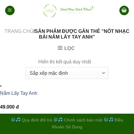
Bỏ
qua
nội
dung
TRANG CHỦ
/SẢN PHẨM ĐƯỢC GẮN THẺ “NỐT NHẠC
BÀI NẮM LẤY TAY ANH”
LỌC
Hiển thị kết quả duy nhất
Nắm Lấy Tay Anh
49.000
đ
Quy định đổi trả
Chính sách bảo mật
Điều
Khoản Sử Dụng