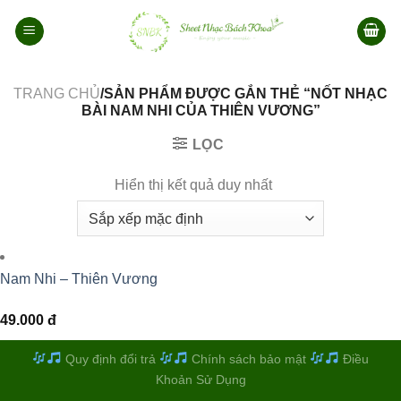
Bỏ
qua
nội
dung
TRANG CHỦ
/SẢN PHẨM ĐƯỢC GẮN THẺ “NỐT NHẠC
BÀI NAM NHI CỦA THIÊN VƯƠNG”
LỌC
Hiển thị kết quả duy nhất
Nam Nhi – Thiên Vương
49.000
đ
Quy định đổi trả
Chính sách bảo mật
Điều
Khoản Sử Dụng