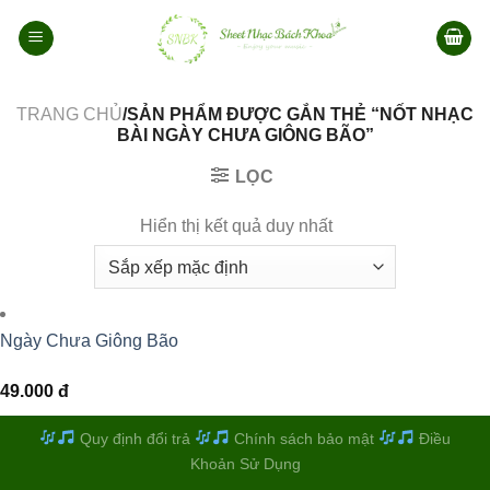
Bỏ
qua
nội
dung
TRANG CHỦ
/SẢN PHẨM ĐƯỢC GẮN THẺ “NỐT NHẠC
BÀI NGÀY CHƯA GIÔNG BÃO”
LỌC
Hiển thị kết quả duy nhất
Ngày Chưa Giông Bão
49.000
đ
Quy định đổi trả
Chính sách bảo mật
Điều
Khoản Sử Dụng