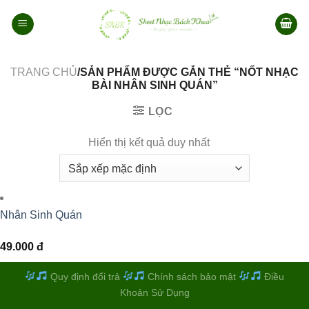
Bỏ
qua
nội
dung
TRANG CHỦ
/SẢN PHẨM ĐƯỢC GẮN THẺ “NỐT NHẠC
BÀI NHÂN SINH QUÁN”
LỌC
Hiển thị kết quả duy nhất
Nhân Sinh Quán
49.000
đ
Quy định đổi trả
Chính sách bảo mật
Điều
Khoản Sử Dụng