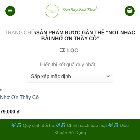
Bỏ
qua
nội
dung
TRANG CHỦ
/SẢN PHẨM ĐƯỢC GẮN THẺ “NỐT NHẠC
BÀI NHỚ ƠN THẦY CÔ”
LỌC
Hiển thị kết quả duy nhất
Nhớ Ơn Thầy Cô
79.000
đ
Quy định đổi trả
Chính sách bảo mật
Điều
Khoản Sử Dụng