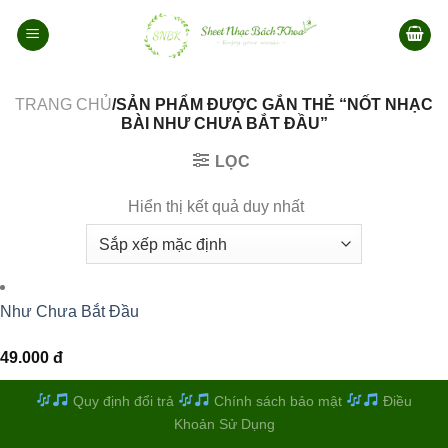
Bỏ
qua
nội
dung
TRANG CHỦ
/SẢN PHẨM ĐƯỢC GẮN THẺ “NỐT NHẠC
BÀI NHƯ CHƯA BẮT ĐẦU”
LỌC
Hiển thị kết quả duy nhất
Như Chưa Bắt Đầu
49.000
đ
Quy định đổi trả
Chính sách bảo mật
Điều
Khoản Sử Dụng