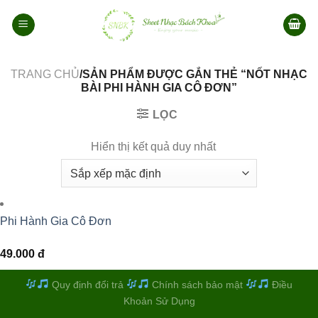
Bỏ
qua
nội
dung
TRANG CHỦ
/SẢN PHẨM ĐƯỢC GẮN THẺ “NỐT NHẠC
BÀI PHI HÀNH GIA CÔ ĐƠN”
LỌC
Hiển thị kết quả duy nhất
Phi Hành Gia Cô Đơn
49.000
đ
Quy định đổi trả
Chính sách bảo mật
Điều
Khoản Sử Dụng