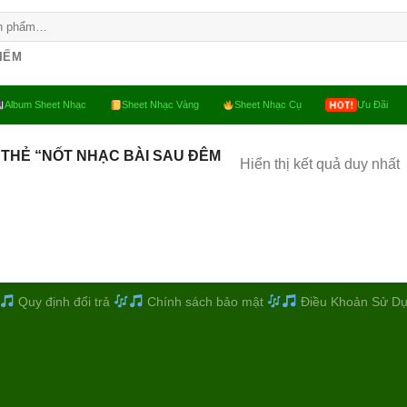
KIẾM
Album Sheet Nhạc
Sheet Nhạc Vàng
Sheet Nhạc Cụ
Ưu Đãi
THẺ “NỐT NHẠC BÀI SAU ĐÊM
Hiển thị kết quả duy nhất
Quy định đổi trả
Chính sách bảo mật
Điều Khoản Sử D