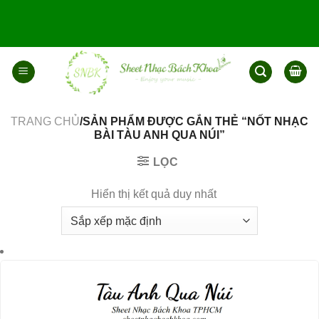
Bỏ
qua
nội
dung
TRANG CHỦ
/SẢN PHẨM ĐƯỢC GẮN THẺ “NỐT NHẠC
BÀI TÀU ANH QUA NÚI”
LỌC
Hiển thị kết quả duy nhất