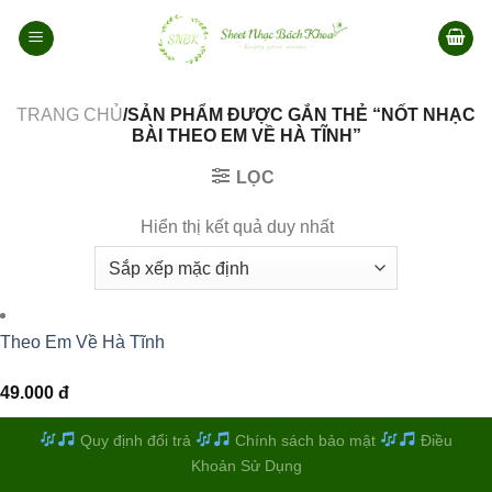
Bỏ
qua
nội
dung
TRANG CHỦ
/SẢN PHẨM ĐƯỢC GẮN THẺ “NỐT NHẠC
BÀI THEO EM VỀ HÀ TĨNH”
LỌC
Hiển thị kết quả duy nhất
Theo Em Về Hà Tĩnh
49.000
đ
Quy định đổi trả
Chính sách bảo mật
Điều
Khoản Sử Dụng