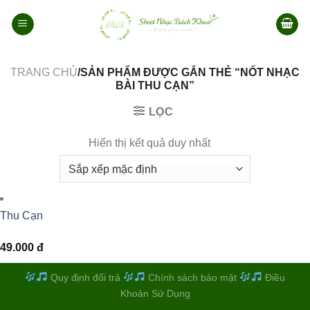
Bỏ
qua
nội
dung
TRANG CHỦ
/SẢN PHẨM ĐƯỢC GẮN THẺ “NỐT NHẠC
BÀI THU CẠN”
LỌC
Hiển thị kết quả duy nhất
Thu Cạn
49.000
đ
Quy định đổi trả
Chính sách bảo mật
Điều
Khoản Sử Dụng