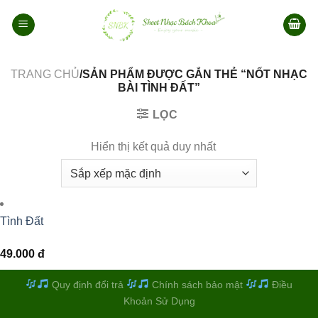
Bỏ
qua
nội
dung
TRANG CHỦ
/SẢN PHẨM ĐƯỢC GẮN THẺ “NỐT NHẠC
BÀI TÌNH ĐẤT”
LỌC
Hiển thị kết quả duy nhất
Tình Đất
49.000
đ
Quy định đổi trả
Chính sách bảo mật
Điều
Khoản Sử Dụng