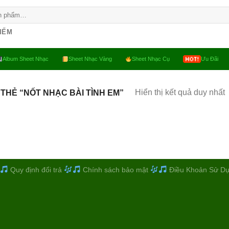
KIẾM
Album Sheet Nhạc
Sheet Nhạc Vàng
Sheet Nhạc Cụ
Ưu Đãi
Hiển thị kết quả duy nhất
THẺ “NỐT NHẠC BÀI TÌNH EM”
Quy định đổi trả
Chính sách bảo mật
Điều Khoản Sử D