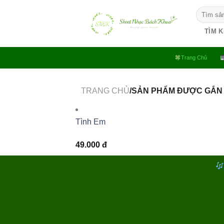
Bỏ
Tìm
qua
kiếm:
nội
TÌM 
dung
Trang Chủ
TRANG CHỦ
/SẢN PHẨM ĐƯỢC GẮN 
Tình Em
49.000
đ