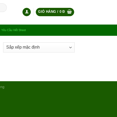
GIỎ HÀNG /
0
Đ
Yêu Cầu Viết Sheet
ụng