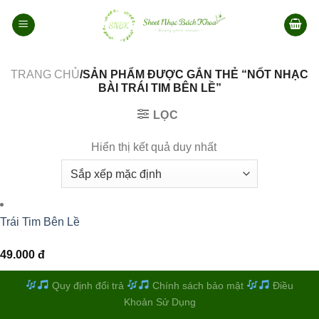
Bỏ
qua
nội
dung
TRANG CHỦ
/SẢN PHẨM ĐƯỢC GẮN THẺ “NỐT NHẠC
BÀI TRÁI TIM BÊN LỀ”
LỌC
Hiển thị kết quả duy nhất
Trái Tim Bên Lề
49.000
đ
Quy định đổi trả
Chính sách bảo mật
Điều
Khoản Sử Dụng