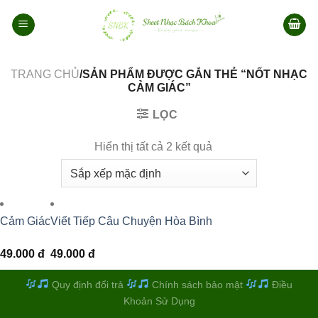
Bỏ
qua
nội
dung
TRANG CHỦ
/SẢN PHẨM ĐƯỢC GẮN THẺ “NỐT NHẠC
CẢM GIÁC”
LỌC
Hiển thị tất cả 2 kết quả
Cảm Giác
Viết Tiếp Câu Chuyện Hòa Bình
49.000
đ
49.000
đ
Quy định đổi trả
Chính sách bảo mật
Điều
Khoản Sử Dụng