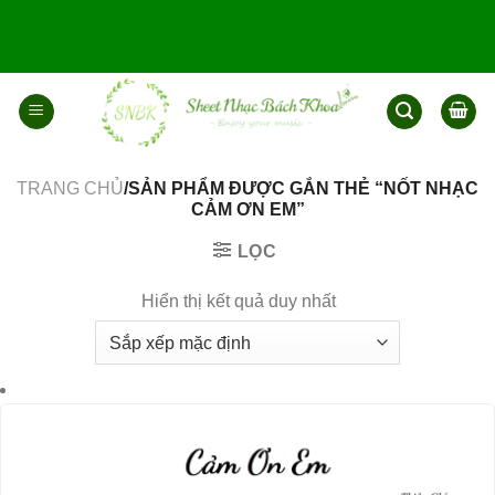
Bỏ
qua
nội
dung
TRANG CHỦ
/SẢN PHẨM ĐƯỢC GẮN THẺ “NỐT NHẠC
CẢM ƠN EM”
LỌC
Hiển thị kết quả duy nhất