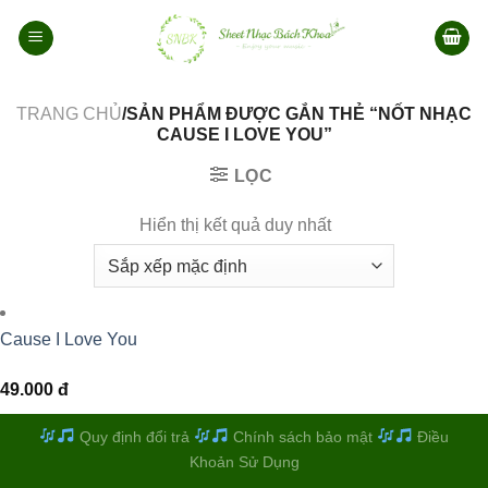
Bỏ
qua
nội
dung
TRANG CHỦ
/SẢN PHẨM ĐƯỢC GẮN THẺ “NỐT NHẠC
CAUSE I LOVE YOU”
LỌC
Hiển thị kết quả duy nhất
Cause I Love You
49.000
đ
Quy định đổi trả
Chính sách bảo mật
Điều
Khoản Sử Dụng