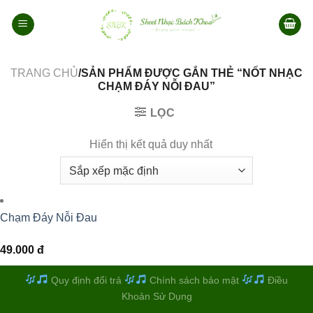
Bỏ
qua
nội
dung
TRANG CHỦ
/SẢN PHẨM ĐƯỢC GẮN THẺ “NỐT NHẠC
CHẠM ĐÁY NỖI ĐAU”
LỌC
Hiển thị kết quả duy nhất
Chạm Đáy Nỗi Đau
49.000
đ
Quy định đổi trả
Chính sách bảo mật
Điều
Khoản Sử Dụng