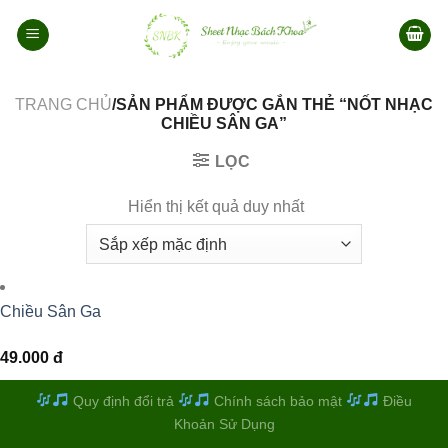
Bỏ
qua
nội
dung
TRANG CHỦ
/SẢN PHẨM ĐƯỢC GẮN THẺ “NỐT NHẠC
CHIỀU SÂN GA”
LỌC
Hiển thị kết quả duy nhất
Chiều Sân Ga
49.000
đ
Quy định đổi trả
Chính sách bảo mật
Điều
Khoản Sử Dụng