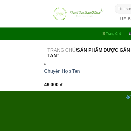
Bỏ
Tìm
qua
kiếm:
nội
TÌM 
dung
Trang Chủ
TRANG CHỦ
/SẢN PHẨM ĐƯỢC GẮN
TAN”
Chuyện Hợp Tan
49.000
đ