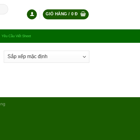
GIỎ HÀNG /
0
Đ
Yêu Cầu Viết Sheet
ụng