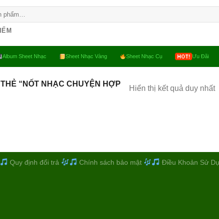
KIẾM
Album Sheet Nhạc
Sheet Nhạc Vàng
Sheet Nhạc Cụ
Ưu Đãi
 THẺ “NỐT NHẠC CHUYỆN HỢP
Hiển thị kết quả duy nhất
Quy định đổi trả
Chính sách bảo mật
Điều Khoản Sử D