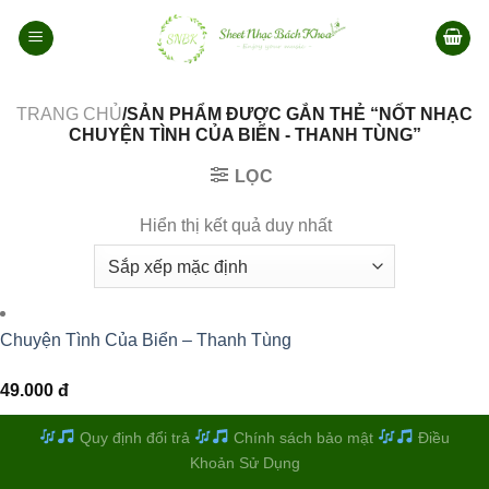
Bỏ
qua
nội
dung
TRANG CHỦ
/SẢN PHẨM ĐƯỢC GẮN THẺ “NỐT NHẠC
CHUYỆN TÌNH CỦA BIỂN - THANH TÙNG”
LỌC
Hiển thị kết quả duy nhất
Chuyện Tình Của Biển – Thanh Tùng
49.000
đ
Quy định đổi trả
Chính sách bảo mật
Điều
Khoản Sử Dụng