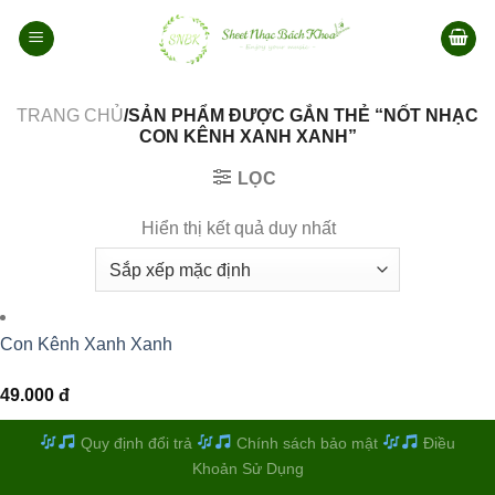
Bỏ
qua
nội
dung
TRANG CHỦ
/SẢN PHẨM ĐƯỢC GẮN THẺ “NỐT NHẠC
CON KÊNH XANH XANH”
LỌC
Hiển thị kết quả duy nhất
Con Kênh Xanh Xanh
49.000
đ
Quy định đổi trả
Chính sách bảo mật
Điều
Khoản Sử Dụng