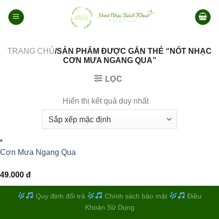
Bỏ
qua
nội
dung
TRANG CHỦ
/SẢN PHẨM ĐƯỢC GẮN THẺ “NỐT NHẠC
CƠN MƯA NGANG QUA”
LỌC
Hiển thị kết quả duy nhất
Cơn Mưa Ngang Qua
49.000
đ
Quy định đổi trả
Chính sách bảo mật
Điều
Khoản Sử Dụng