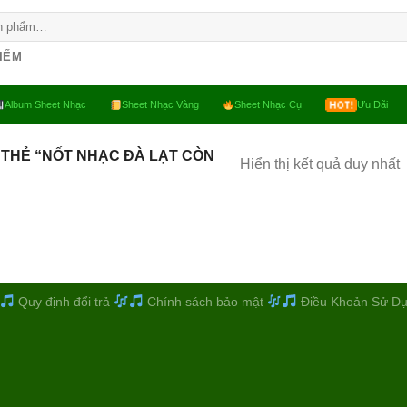
KIẾM
Album Sheet Nhạc
Sheet Nhạc Vàng
Sheet Nhạc Cụ
Ưu Đãi
THẺ “NỐT NHẠC ĐÀ LẠT CÒN
Hiển thị kết quả duy nhất
Quy định đổi trả
Chính sách bảo mật
Điều Khoản Sử D