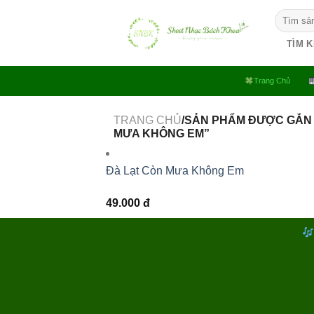
Bỏ
Tìm
qua
kiếm:
nội
TÌM 
dung
Trang Chủ
TRANG CHỦ
/SẢN PHẨM ĐƯỢC GẮN 
MƯA KHÔNG EM”
Đà Lạt Còn Mưa Không Em
49.000
đ