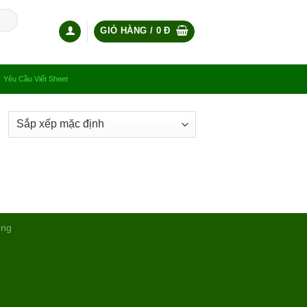
GIỎ HÀNG /
0
Đ
Yêu Cầu Viết Sheet
ụng