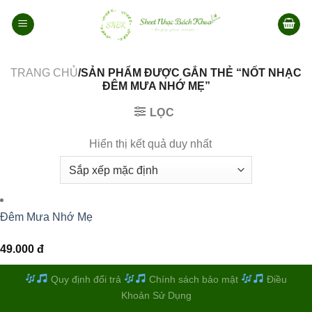
Bỏ
qua
nội
dung
TRANG CHỦ
/SẢN PHẨM ĐƯỢC GẮN THẺ “NỐT NHẠC
ĐÊM MƯA NHỚ MẸ”
LỌC
Hiển thị kết quả duy nhất
Đêm Mưa Nhớ Mẹ
49.000
đ
Quy định đổi trả
Chính sách bảo mật
Điều
Khoản Sử Dụng