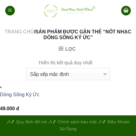
Bỏ
qua
nội
dung
TRANG CHỦ
/SẢN PHẨM ĐƯỢC GẮN THẺ “NỐT NHẠC
DÒNG SÔNG KÝ ỨC”
LỌC
Hiển thị kết quả duy nhất
Dòng Sông Ký Ức
49.000
đ
🎶️🎵️
Quy định đổi trả
🎶️🎵️
Chính sách bảo mật
🎶️🎵️
Điều Khoản
Sử Dụng