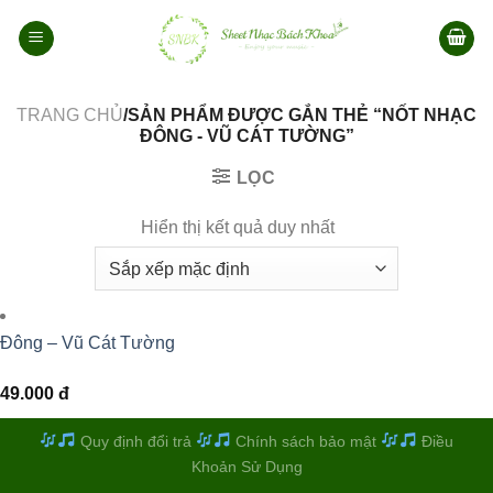
Bỏ
qua
nội
dung
TRANG CHỦ
/SẢN PHẨM ĐƯỢC GẮN THẺ “NỐT NHẠC
ĐÔNG - VŨ CÁT TƯỜNG”
LỌC
Hiển thị kết quả duy nhất
Đông – Vũ Cát Tường
49.000
đ
Quy định đổi trả
Chính sách bảo mật
Điều
Khoản Sử Dụng