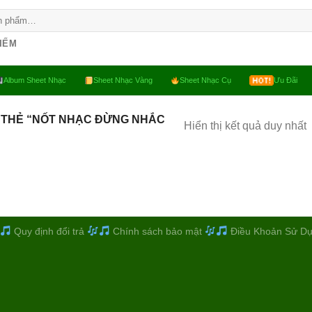
KIẾM
Album Sheet Nhạc
Sheet Nhạc Vàng
Sheet Nhạc Cụ
Ưu Đãi
 THẺ “NỐT NHẠC ĐỪNG NHẮC
Hiển thị kết quả duy nhất
Quy định đổi trả
Chính sách bảo mật
Điều Khoản Sử D