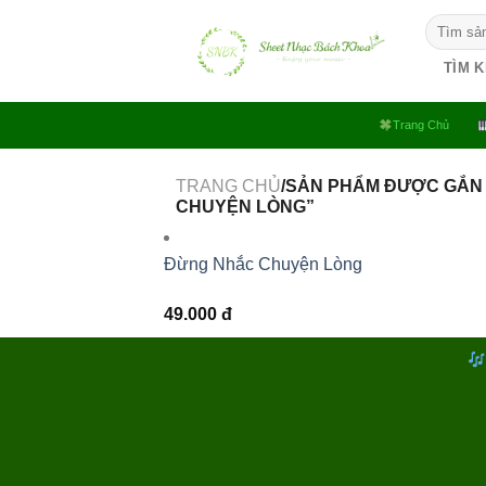
Bỏ
Tìm
qua
kiếm:
nội
TÌM 
dung
Trang Chủ
TRANG CHỦ
/SẢN PHẨM ĐƯỢC GẮN
CHUYỆN LÒNG”
Đừng Nhắc Chuyện Lòng
49.000
đ