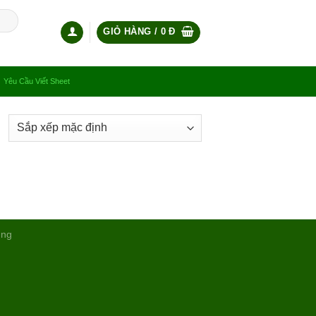
GIỎ HÀNG /
0
Đ
Yêu Cầu Viết Sheet
ụng