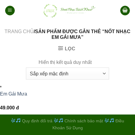
Bỏ
qua
nội
dung
TRANG CHỦ
/SẢN PHẨM ĐƯỢC GẮN THẺ “NỐT NHẠC
EM GÁI MƯA”
LỌC
Hiển thị kết quả duy nhất
Em Gái Mưa
49.000
đ
Quy định đổi trả
Chính sách bảo mật
Điều
Khoản Sử Dụng