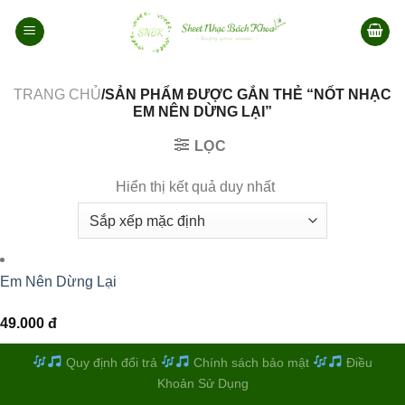
Bỏ
qua
nội
dung
TRANG CHỦ
/SẢN PHẨM ĐƯỢC GẮN THẺ “NỐT NHẠC
EM NÊN DỪNG LẠI”
LỌC
Hiển thị kết quả duy nhất
Em Nên Dừng Lại
49.000
đ
Quy định đổi trả
Chính sách bảo mật
Điều
Khoản Sử Dụng