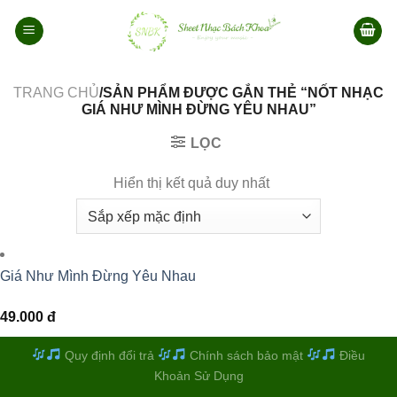
Bỏ
qua
nội
dung
TRANG CHỦ
/SẢN PHẨM ĐƯỢC GẮN THẺ “NỐT NHẠC
GIÁ NHƯ MÌNH ĐỪNG YÊU NHAU”
LỌC
Hiển thị kết quả duy nhất
Giá Như Mình Đừng Yêu Nhau
49.000
đ
Quy định đổi trả
Chính sách bảo mật
Điều
Khoản Sử Dụng