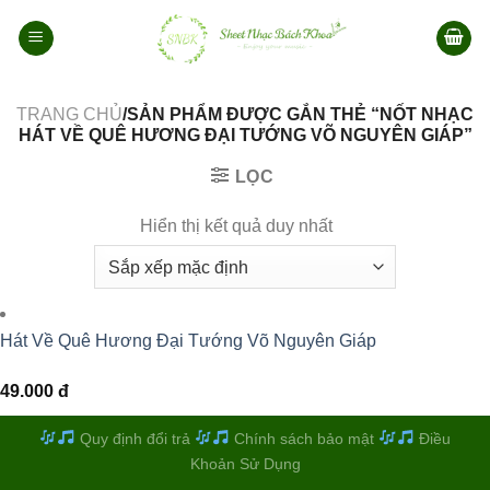
Bỏ
qua
nội
dung
TRANG CHỦ
/SẢN PHẨM ĐƯỢC GẮN THẺ “NỐT NHẠC
HÁT VỀ QUÊ HƯƠNG ĐẠI TƯỚNG VÕ NGUYÊN GIÁP”
LỌC
Hiển thị kết quả duy nhất
Hát Về Quê Hương Đại Tướng Võ Nguyên Giáp
49.000
đ
Quy định đổi trả
Chính sách bảo mật
Điều
Khoản Sử Dụng