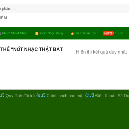
KIẾM
Album Sheet Nhạc
Sheet Nhạc Vàng
Sheet Nhạc Cụ
Ưu Đãi
THẺ “NỐT NHẠC THẬT BẤT
Hiển thị kết quả duy nhất
Quy định đổi trả
Chính sách bảo mật
Điều Khoản Sử D