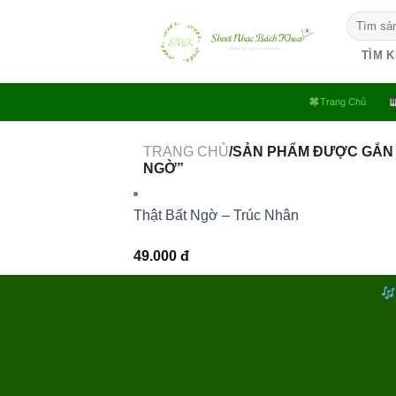
Bỏ
Tìm
qua
kiếm:
nội
TÌM 
dung
Trang Chủ
TRANG CHỦ
/SẢN PHẨM ĐƯỢC GẮN 
NGỜ”
Thật Bất Ngờ – Trúc Nhân
49.000
đ