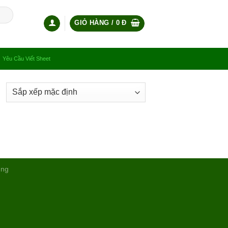
GIỎ HÀNG /
0
Đ
Yêu Cầu Viết Sheet
ụng