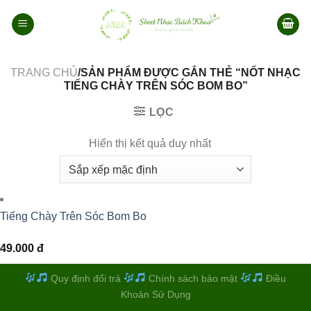
Bỏ
qua
nội
dung
TRANG CHỦ
/SẢN PHẨM ĐƯỢC GẮN THẺ “NỐT NHẠC
TIẾNG CHÀY TRÊN SÓC BOM BO”
LỌC
Hiển thị kết quả duy nhất
Tiếng Chày Trên Sóc Bom Bo
49.000
đ
Quy định đổi trả
Chính sách bảo mật
Điều
Khoản Sử Dụng