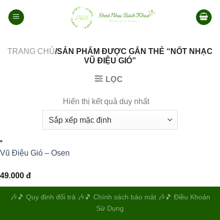
Bỏ
qua
nội
dung
TRANG CHỦ
/SẢN PHẨM ĐƯỢC GẮN THẺ “NỐT NHẠC
VŨ ĐIỆU GIÓ”
LỌC
Hiển thị kết quả duy nhất
Vũ Điệu Gió – Osen
49.000
đ
🎶️🎵️
Quy định đổi trả
🎶️🎵️
Chính sách bảo mật
🎶️🎵️
Điều Khoản
Sử Dụng