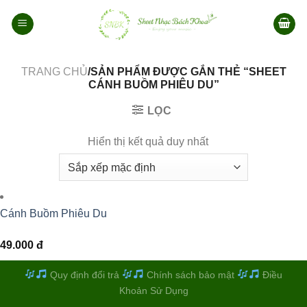
Bỏ
qua
nội
dung
TRANG CHỦ
/SẢN PHẨM ĐƯỢC GẮN THẺ “SHEET
CÁNH BUỒM PHIÊU DU”
LỌC
Hiển thị kết quả duy nhất
Cánh Buồm Phiêu Du
49.000
đ
Quy định đổi trả
Chính sách bảo mật
Điều
Khoản Sử Dụng