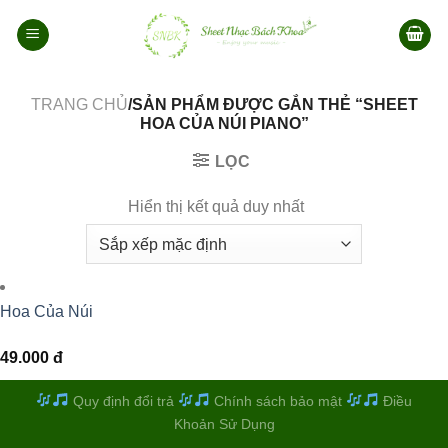
Bỏ
qua
nội
dung
TRANG CHỦ
/SẢN PHẨM ĐƯỢC GẮN THẺ “SHEET
HOA CỦA NÚI PIANO”
LỌC
Hiển thị kết quả duy nhất
Hoa Của Núi
49.000
đ
Quy định đổi trả
Chính sách bảo mật
Điều
Khoản Sử Dụng