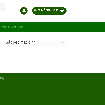
GIỎ HÀNG /
0
Đ
Yêu Cầu Viết Sheet
ụng