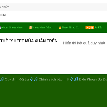
KIẾM
Album Sheet Nhạc
Sheet Nhạc Vàng
Sheet Nhạc Cụ
Ưu Đãi
 THẺ “SHEET MÙA XUÂN TRÊN
Hiển thị kết quả duy nhất
Quy định đổi trả
Chính sách bảo mật
Điều Khoản Sử D