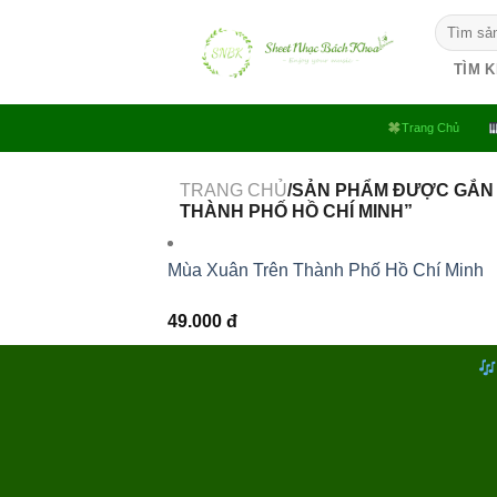
Bỏ
Tìm
qua
kiếm:
nội
TÌM 
dung
Trang Chủ
TRANG CHỦ
/SẢN PHẨM ĐƯỢC GẮN
THÀNH PHỐ HỒ CHÍ MINH”
Mùa Xuân Trên Thành Phố Hồ Chí Minh
49.000
đ