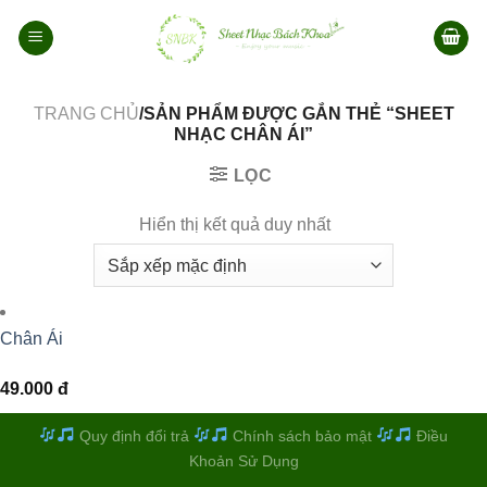
Bỏ
qua
nội
dung
TRANG CHỦ
/SẢN PHẨM ĐƯỢC GẮN THẺ “SHEET
NHẠC CHÂN ÁI”
LỌC
Hiển thị kết quả duy nhất
Chân Ái
49.000
đ
Quy định đổi trả
Chính sách bảo mật
Điều
Khoản Sử Dụng