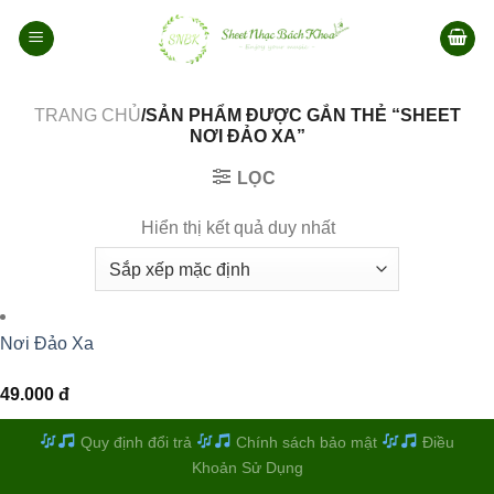
Bỏ
qua
nội
dung
TRANG CHỦ
/SẢN PHẨM ĐƯỢC GẮN THẺ “SHEET
NƠI ĐẢO XA”
LỌC
Hiển thị kết quả duy nhất
Nơi Đảo Xa
49.000
đ
Quy định đổi trả
Chính sách bảo mật
Điều
Khoản Sử Dụng