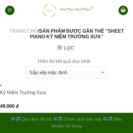
Bỏ
qua
nội
dung
TRANG CHỦ
/SẢN PHẨM ĐƯỢC GẮN THẺ “SHEET
PIANO KỶ NIỆM TRƯỜNG XƯA”
LỌC
Hiển thị kết quả duy nhất
Kỷ Niệm Trường Xưa
49.000
đ
Quy định đổi trả
Chính sách bảo mật
Điều
Khoản Sử Dụng