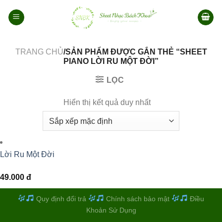
Bỏ
qua
nội
dung
TRANG CHỦ
/SẢN PHẨM ĐƯỢC GẮN THẺ “SHEET
PIANO LỜI RU MỘT ĐỜI”
LỌC
Hiển thị kết quả duy nhất
Lời Ru Một Đời
49.000
đ
Quy định đổi trả
Chính sách bảo mật
Điều
Khoản Sử Dụng