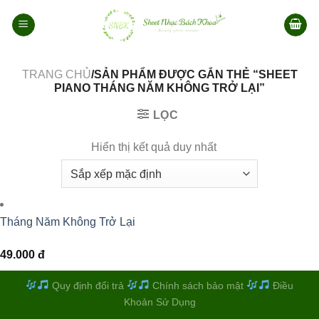
Bỏ
qua
nội
dung
TRANG CHỦ
/SẢN PHẨM ĐƯỢC GẮN THẺ “SHEET
PIANO THÁNG NĂM KHÔNG TRỞ LẠI”
LỌC
Hiển thị kết quả duy nhất
Tháng Năm Không Trở Lại
49.000
đ
Quy định đổi trả
Chính sách bảo mật
Điều
Khoản Sử Dụng