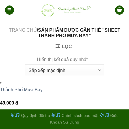
Bỏ
qua
nội
dung
TRANG CHỦ
/SẢN PHẨM ĐƯỢC GẮN THẺ “SHEET
THÀNH PHỐ MƯA BAY”
LỌC
Hiển thị kết quả duy nhất
Thành Phố Mưa Bay
49.000
đ
Quy định đổi trả
Chính sách bảo mật
Điều
Khoản Sử Dụng