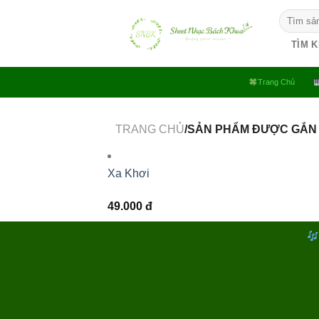
Bỏ
Tìm
qua
kiếm:
nội
TÌM 
dung
Trang Chủ
TRANG CHỦ
/SẢN PHẨM ĐƯỢC GẮN 
Xa Khơi
49.000
đ