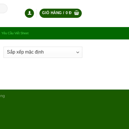
GIỎ HÀNG /
0
Đ
Yêu Cầu Viết Sheet
ụng