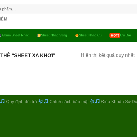
KIẾM
Album Sheet Nhạc
Sheet Nhạc Vàng
Sheet Nhạc Cụ
Ưu Đãi
Hiển thị kết quả duy nhất
THẺ “SHEET XA KHƠI”
Quy định đổi trả
Chính sách bảo mật
Điều Khoản Sử D