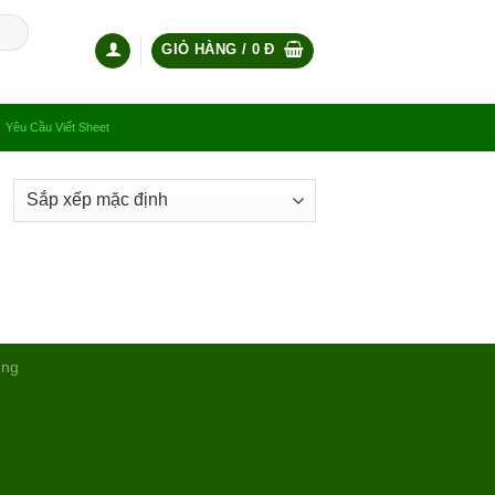
GIỎ HÀNG /
0
Đ
Yêu Cầu Viết Sheet
ụng