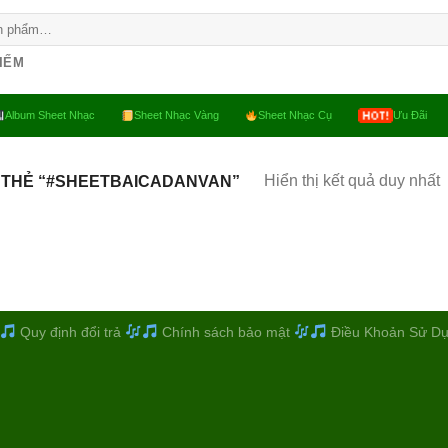
KIẾM
Album Sheet Nhạc
Sheet Nhạc Vàng
Sheet Nhạc Cụ
Ưu Đãi
Hiển thị kết quả duy nhất
 THẺ “#SHEETBAICADANVAN”
Quy định đổi trả
Chính sách bảo mật
Điều Khoản Sử D